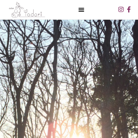
内
Inst
Fa
容
f
を
ス
キ
ッ
プ