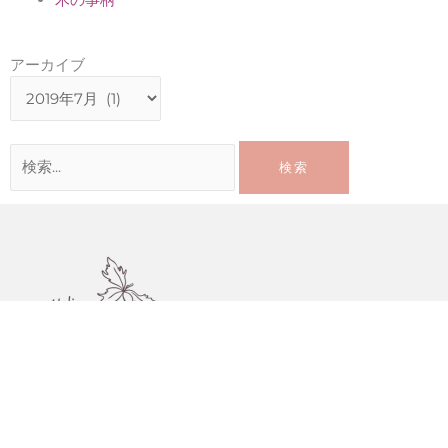
ア
アーカイブ
ー
カ
イ
検
ブ
索
対
象:
〒640-1251 和歌山県紀美野町国木原591-41
不在の場合が多々ありますので、事前にご連絡をお