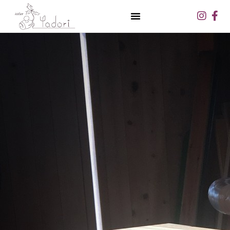
内
Inst
Fa
容
f
を
ス
キ
ッ
プ