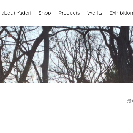
about Yadori
Shop
Products
Works
Exhibitio
最