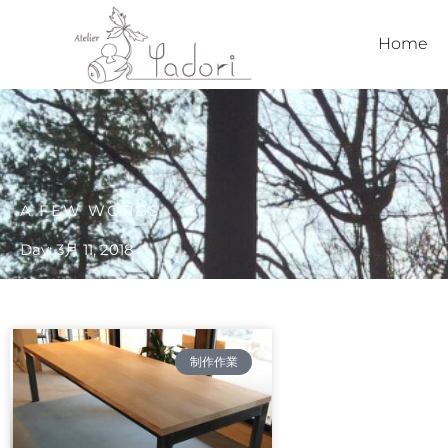
内
容
Home
を
ス
キ
ッ
プ
A FEW WORDS
Day: 3月 11, 2018
制作作業