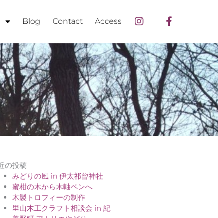
Instagram
Facebook
n
Blog
Contact
Access
f
近の投稿
みどりの風 in 伊太祁曾神社
蜜柑の木から木軸ペンへ
木製トロフィーの制作
里山木工クラフト相談会 in 紀