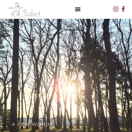
内
Inst
Fa
容
f
を
ス
キ
ッ
プ
A FEW WORDS