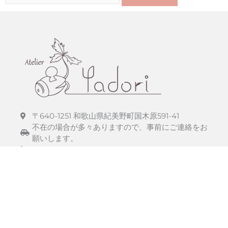
対
象:
〒640-1251 和歌山県紀美野町国木原591-41
不在の場合が多々ありますので、事前にご連絡をお
願いします。
090-9545-0680
F
I
a
n
c
s
e
t
b
a
o
g