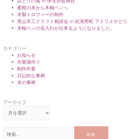
みどりの風 in 伊太祁曾神社
蜜柑の木から木軸ペンへ
木製トロフィーの制作
里山木工クラフト相談会 in 紀美野町 アトリエやどり
木軸ペンの名入れが出来るようになりました。
カテゴリー
お知らせ
作業場作り
制作作業
日記的な事柄
木の事柄
ア
アーカイブ
ー
カ
イ
検
ブ
索