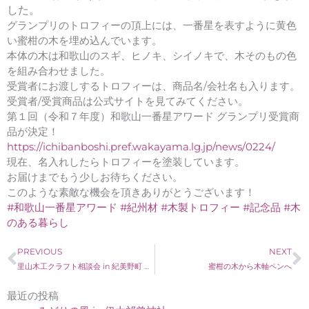
した。
グランプリのトロフィーの頂上には、一番星を表すように黄色
い蜜柑の木を埋め込んでいます。
本体の木は和歌山のスギ、ヒノキ、シイノキで、木そのもの色
を組み合わせました。
受賞者にお渡しするトロフィーは、商品名/会社名も入ります。
受賞者/受賞商品は公式サイトを見てみてください。
第１回（令和７年度）和歌山一番星アワード グランプリ受賞商
品が決定！
https://ichibanboshi.pref.wakayama.lg.jp/news/0224/
現在、名入れしたらトロフィーを塗装しています。
お届けまでもう少しお待ちください。
このような素敵な機会を頂きありがとうございます！
#和歌山一番星アワード
#紀州材
#木製トロフィー
#記念品
#木
のある暮らし
Prev
N
PREVIOUS
NEXT
里山木工クラフト相談会 in 紀美野町 アトリエやどり
蜜柑の木から木軸ペンへ
最近の投稿