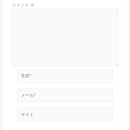
コメント
※
名
前
*
メ
ー
ル
*
サ
イ
ト