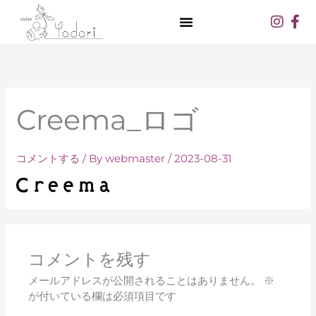
内
Inst
Fa
容
f
を
ス
キ
ッ
プ
Creema_ロゴ
コメントする
/ By
webmaster
/
2023-08-31
コメントを残す
メールアドレスが公開されることはありません。
※
が付いている欄は必須項目です